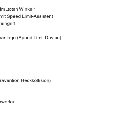
m „toten Winkel“
it Speed Limit-Assistent
eingriff
anlage (Speed Limit Device)
ävention Heckkollision)
nwerfer