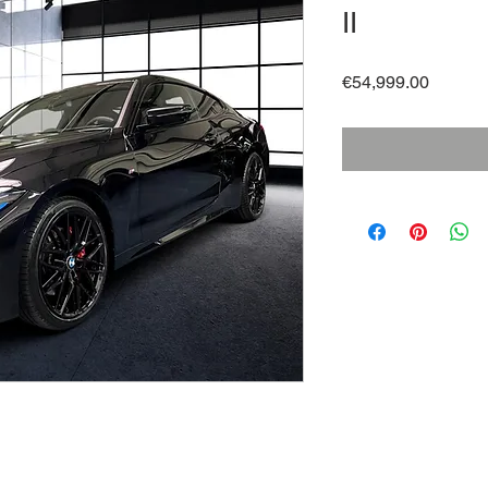
II
Price
€54,999.00
I