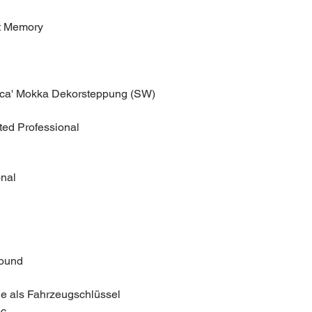
it Memory
asca' Mokka Dekorsteppung (SW)
ted Professional
nal
ound
 als Fahrzeugschlüssel
ec