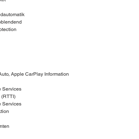
ndautomatik
abblendend
otection
uto, Apple CarPlay Information
 Services
n (RTTI)
 Services
tion
inten