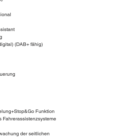
ional
sistant
g
gital) (DAB+ fähig)
teuerung
gelung+Stop&Go Funktion
s Fahrerassistenzsysteme
achung der seitlichen