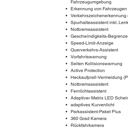
Fahrzeugumgebung
Erkennung von Fahrzeugen i
Verkehrszeichenerkennung m
Spurhalteassistent inkl. Lenk
Notbremsassistent
Geschwindigkeits-Begrenzer
Speed-Limit-Anzeige
Querverkehrs-Assistent
Vorfahrtswarnung
Seiten Kollisionswarnung
Active Protection
Heckaufprall-Vermeidung (Pr
Notbremsassistent
Fernlichtassistent
Adaptiver Matrix LED Schei
adaptives Kurvenlicht
Parkassistent-Paket Plus
360 Grad Kamera
Rückfahrkamera