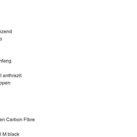
änzend
o
mfang
 anthrazit
ippen
isten Carbon Fibre
l M black