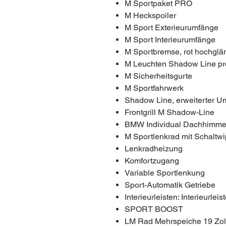
M Sportpaket PRO
M Heckspoiler
M Sport Exterieurumfänge
M Sport Interieurumfänge
M Sportbremse, rot hochgl
M Leuchten Shadow Line pr
M Sicherheitsgurte
M Sportfahrwerk
Shadow Line, erweiterter U
Frontgrill M Shadow-Line
BMW Individual Dachhimmel
M Sportlenkrad mit Schaltw
Lenkradheizung
Komfortzugang
Variable Sportlenkung
Sport-Automatik Getriebe
Interieurleisten: Interieurle
SPORT BOOST
LM Rad Mehrspeiche 19 Zol