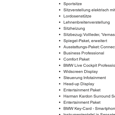
Sportsitze
Sitzverstellung elektrisch m
Lordosenstütze
Lehnenbreitenverstellung
Sitzheizung
Sitzbezug: Vollleder, 'Vern
Spiegel-Paket, erweitert
Ausstattungs-Paket: Connec
Business Professional
Comfort Paket
BMW Live Cockpit Professio
Widscreen Display
Steuerung Infotainment
Head-up Display
Entertainment Paket
Harman Kardon Surround S
Entertainment Paket
BMW Key-Card - Smartphone
Instrumententafel in Sensat