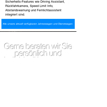
Sicherheits-Features wie Driving Assistant,
Rückfahrkamera, Speed Limit Info,
Abstandswarnung und Fernlichtassistent
integriert sind.
Alle unsere aktuell verfügbaren Jahreswagen und Dienstwagen
Gerne beraten wir Sie
persönlich und
individuell in unserem
Hause
BMW Jahreswagen und BMW
Dienstwagen
Unser Haus liegt direkt am
Bahnhof Meitingen und nur 10
Minuten von Augsburg entfernt.
Von München aus erreichen Sie
uns in 40 Minuten, und vom
Flughafen München in 50 Minuten.