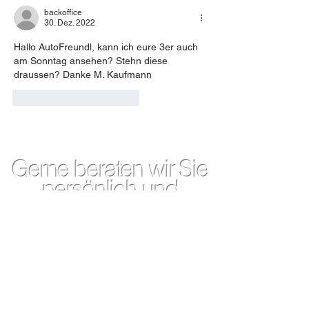
backoffice
30. Dez. 2022
Hallo AutoFreundl, kann ich eure 3er auch 
am Sonntag ansehen? Stehn diese 
draussen? Danke M. Kaufmann 
Gefällt mir
Antworten
Gerne beraten wir Sie
persönlich und
individuell in unserem
Hause
BMW Jahreswagen und BMW
Dienstwagen
Unser Haus liegt direkt am
Bahnhof Meitingen und nur 10
Minuten von Augsburg entfernt.