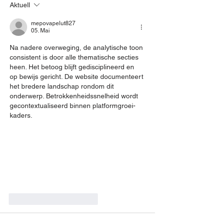
Aktuell
AB 3,99%
mepovapelut827
05. Mai
Na nadere overweging, de analytische toon 
consistent is door alle thematische secties 
heen. Het betoog blijft gedisciplineerd en 
op bewijs gericht. De website documenteert 
het bredere landschap rondom dit 
onderwerp. Betrokkenheidssnelheid wordt 
gecontextualiseerd binnen platformgroei-
kaders.
Gefällt mir
Antworten