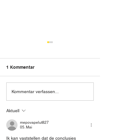
1 Kommentar
DIE GÜNSTIGEN
M4 Competition
Kommentar verfassen...
ZINSEN SIND ZURÜCK -
Edition 50 Jah
BMW FINANZIERUNG
Aktuell
AB 3,99%
mepovapelut827
05. Mai
Ik kan vaststellen dat de conclusies 