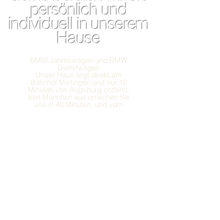
persönlich und
individuell in unserem
Hause
BMW Jahreswagen und BMW
Dienstwagen
Unser Haus liegt direkt am
Bahnhof Meitingen und nur 10
Minuten von Augsburg entfernt.
Von München aus erreichen Sie
uns in 40 Minuten, und vom
Flughafen München in 50 Minuten.
Unser Abhol- & Bringservice steht
Ihnen jederzeit und kostenlos zur
Verfügung (Umkreis 10 km).
Nutzen Sie auch unseren VIP-
Limousinenservice vom Flughafen
München.
info(at)autofreundl.de
Raiffeisenstraße 25
86405 Meitingen bei Augsburg