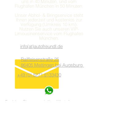
uns in 40 Minuten, und vom
Flughafen München in 50 Minuten.
Unser Abhol- & Bringservice steht
Ihnen jederzeit und kostenlos zur
Verfügung (Umkreis 10 km).
Nutzen Sie auch unseren VIP-
Limousinenservice vom Flughafen
München.
info(at)autofreundl.de
Raiffeisenstraße 25
86405 Meitingen bei Augsburg
+49 (0) 8271 8133430
Erreichen Sie uns auch über WhatsApp
082718133430
Unsere Öffnungszeiten:
Mo. - Fr. 9:00 - 18:00 Uhr
Samstag 10:00 - 14:00 Uhr
Bitte vereinbaren Sie zur Besichtigung