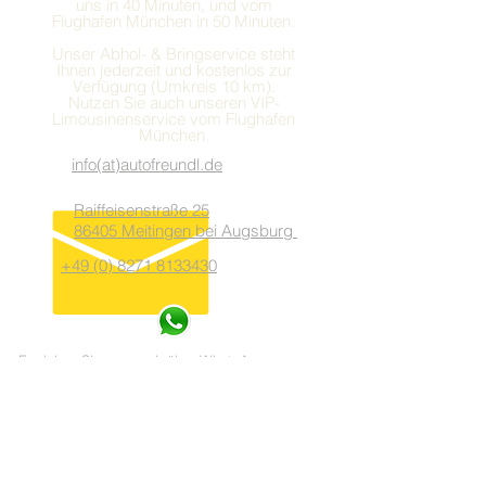
uns in 40 Minuten, und vom
Flughafen München in 50 Minuten.
Unser Abhol- & Bringservice steht
Ihnen jederzeit und kostenlos zur
Verfügung (Umkreis 10 km).
Nutzen Sie auch unseren VIP-
Limousinenservice vom Flughafen
München.
info(at)autofreundl.de
Raiffeisenstraße 25
86405 Meitingen bei Augsburg
+49 (0) 8271 8133430
Erreichen Sie uns auch über WhatsApp
082718133430
Unsere Öffnungszeiten:
Mo. - Fr. 9:00 - 18:00 Uhr
Samstag 10:00 - 14:00 Uhr
Bitte vereinbaren Sie zur Besichtigung