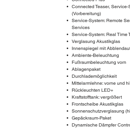
Connected Teaser, Service-
(Vorbereitung)
Service-System: Remote Ser
Services
Service-System: Real Time Tr
Verglasung Akustikglas
Innenspiegel mit Abblendau
Ambiente-Beleuchtung
Fußraumbeleuchtung vorn
Ablagenpaket
Durchlademöglichkeit
Mittelarmlehne: vorne und h
Rückleuchten LED+
Kraftstofftank: vergrößert
Frontscheibe Akustikglas
Sonnenschutzverglasung (hi
Gepäckraum-Paket
Dynamische Dämpfer Contr