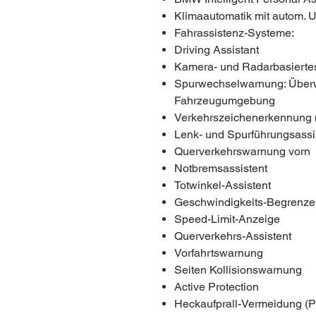
Klimaautomatik mit autom. U
Fahrassistenz-Systeme:
Driving Assistant
Kamera- und Radarbasierte
Spurwechselwarnung: Überw
Fahrzeugumgebung
Verkehrszeichenerkennung m
Lenk- und Spurführungsassi
Querverkehrswarnung vorn
Notbremsassistent
Totwinkel-Assistent
Geschwindigkeits-Begrenzer
Speed-Limit-Anzeige
Querverkehrs-Assistent
Vorfahrtswarnung
Seiten Kollisionswarnung
Active Protection
Heckaufprall-Vermeidung (Pr