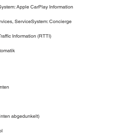
System: Apple CarPlay Information
vices, ServiceSystem: Concierge
affic Information (RTTI)
tomatik
inten
nten abgedunkelt)
ol