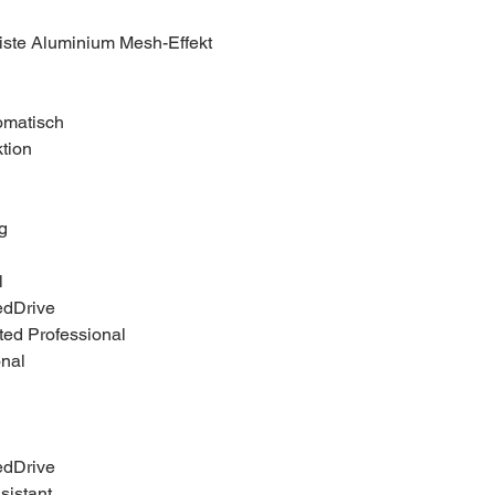
eiste Aluminium Mesh-Effekt
omatisch
tion
g
l
edDrive
ted Professional
nal
edDrive
sistant