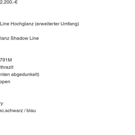
2.200.-€
ine Hochglanz (erweiterter Umfang)
glanz Shadow Line
 791M
hrazit
nten abgedunkelt)
ippen
ry
ec.schwarz / blau