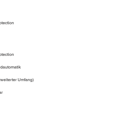
otection
otection
ndautomatik
rweiterter Umfang)
ar