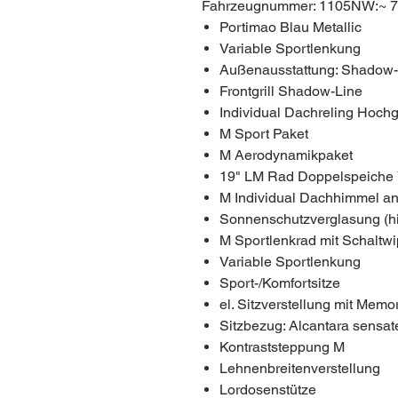
Fahrzeugnummer: 1105NW:~ 7
Portimao Blau Metallic
Variable Sportlenkung
Außenausstattung: Shadow-L
Frontgrill Shadow-Line
Individual Dachreling Hoch
M Sport Paket
M Aerodynamikpaket
19" LM Rad Doppelspeiche
M Individual Dachhimmel ant
Sonnenschutzverglasung (hi
M Sportlenkrad mit Schaltw
Variable Sportlenkung
Sport-/Komfortsitze
el. Sitzverstellung mit Memo
Sitzbezug: Alcantara sensat
Kontraststeppung M
Lehnenbreitenverstellung
Lordosenstütze