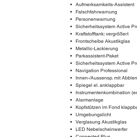
Aufmerksamkeits-Assistent
Falschfahrwarnung
Personenwarnung
Sicherheitssystem Active Pr
Kraftstofftank: vergrößert
Frontscheibe Akustikglas
Metallic-Lackierung
Parkassistent-Paket
Sicherheitssystem Active Pr
Navigation Professional
Innen-/Aussensp. mit Abble
Spiegel el. anklappbar
Instrumentenkombination (e
Alarmanlage
Kopfstützen im Fond klappb
Umgebungslicht
Verglasung Akustikglas
LED Nebelscheinwerfer
Connected Plus