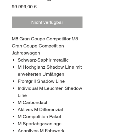
Preis
99.999,00 €
Nicht verfügbar
M8 Gran Coupe CompetitionM8
Gran Coupe Competition
Jahreswagen
Schwarz-Saphir metallic
M Hochglanz Shadow Line mit
erweiterten Umfängen
Frontgrill Shadow Line
Individual M Leuchten Shadow
Line
M Carbondach
Aktives M Differenzial
M Competition Paket
M Sportabgasanlage
Adaptives M Fahrwerk