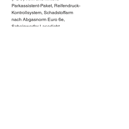
Parkassistent-Paket, Reifendruck-
Kontrollsystem, Schadstoffarm
nach Abgasnorm Euro 6e,
Scheinwerfer Laserlicht,
Seitenairbag vorn, Service-
System: ConnectedDrive
Services, Service-System:
Gesetzlicher Notruf, Service-
System: Intelligenter Notruf inkl.
TeleServices, Servolenkung
Servotronic M-Technic,
Sicherheitsgurte M,
Sicherheitssystem Active
Protection, Sitzausstattung: 5-
Sitzer, Sitze vorn elektr.
verstellbar (mit Memory),
Sportsitze vorn (M-Technic),
Start/Stop-Anlage (Funktion),